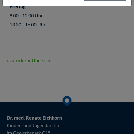
Freitag
8.00 - 12.00 Uhr
13.30 - 16.00 Uhr
« zurück zur Übersicht
Dr. med. Renate Eichhorn
Kinder- und Jugendärztin
Im Gewerbepark C15
Beim Laden der Karte werden externe Inhalte und Cookies