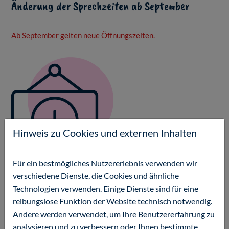
Änderung der Sprechzeiten ab September
Ab September gelten neue Öffnungszeiten.
Hinweis zu Cookies und externen Inhalten
Für ein bestmögliches Nutzererlebnis verwenden wir
verschiedene Dienste, die Cookies und ähnliche
Liebe Eltern,
Technologien verwenden. Einige Dienste sind für eine
ab 01.09.2024 ändern sich unsere Öffnungszeiten!
reibungslose Funktion der Website technisch notwendig.
Andere werden verwendet, um Ihre Benutzererfahrung zu
Unsere
neuen
Sprechzeiten sind:
analysieren und zu verbessern oder Ihnen bestimmte