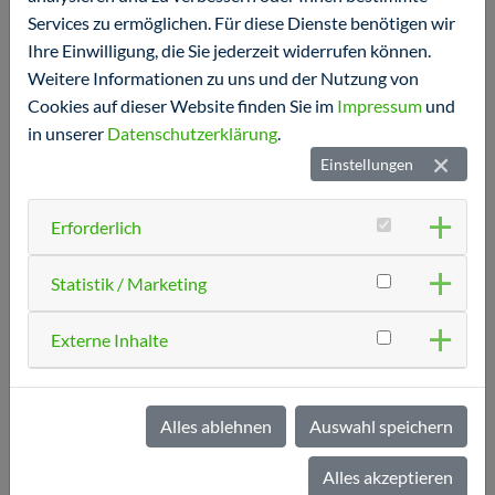
Services zu ermöglichen. Für diese Dienste benötigen wir
Montag
Ihre Einwilligung, die Sie jederzeit widerrufen können.
8.00 - 12.00 Uhr
Weitere Informationen zu uns und der Nutzung von
13.30 - 17.30 Uhr
Cookies auf dieser Website finden Sie im
Impressum
und
in unserer
Datenschutzerklärung
.
Dienstag
Einstellungen
8.00 - 12.00 Uhr
NEU: Nachmittag geschlossen
Erforderlich
Mittwoch
Statistik / Marketing
8.00 - 12.00 Uhr
Externe Inhalte
NEU: 13.30 - 17.30 Uhr
Donnerstag
Alles ablehnen
Auswahl speichern
8.00 - 12.00 Uhr
13.30 - 17.30 Uhr
Alles akzeptieren