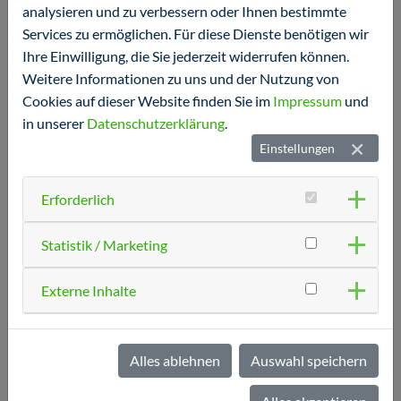
Darmbakterien, als auch das Verhältnis von
analysieren und zu verbessern oder Ihnen bestimmte
schützenden zu potentiell ungünstigen Keimen. Sie
Services zu ermöglichen. Für diese Dienste benötigen wir
kann auch Hinweise auf Entzündungsaktivitäten
Ihre Einwilligung, die Sie jederzeit widerrufen können.
und eine Schleimhautbelastung geben. Die
Weitere Informationen zu uns und der Nutzung von
Befundung erfolgt immer altersabhängig und je
Cookies auf dieser Website finden Sie im
Impressum
und
nach Symptomen. Ein einzelner Wert ist nicht
in unserer
Datenschutzerklärung
.
entscheidend- wichtig ist das Gesamtbild.
Einstellungen
Erforderlich
Therapiebausteine: Prä-/Probiotika und ggf.
ergänzende Mikronährstoffe
Statistik / Marketing
Eine speziell auf die individuellen Bedürfnisse
Externe Inhalte
abgestimmte Therapie mit Prä- und Probiotika
kann helfen, das Darmgleichgewicht
wiederherzustellen. Allerdings ist in vielen Fällen
auch eine dauerhafte Ernährungsanpassung
Alles ablehnen
Auswahl speichern
empfehlenswert. Bei bestimmten