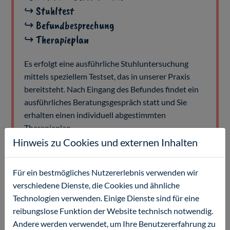
↪ Stuhltest
↪ Befundbesprechung
↪ Therapieplan
Es erfolgt eine ausführliche Stuhluntersuchung
mittels speziellem Testset, das in unserer Praxis
bereitsteht. Nach Eingang des Befundes findet ein
ausführliches Beratungsgespräch statt und Sie
erhalten einen individuell abgestimmten
Therapieplan.
Hinweis zu Cookies und externen Inhalten
Was wird bei einer Darmmikrobiomanalyse
Für ein bestmögliches Nutzererlebnis verwenden wir
untersucht?
verschiedene Dienste, die Cookies und ähnliche
Technologien verwenden. Einige Dienste sind für eine
Die Darmmikrobiomanalyse erfasst sowohl die
reibungslose Funktion der Website technisch notwendig.
Vielfalt und die Zusammensetzung der
Andere werden verwendet, um Ihre Benutzererfahrung zu