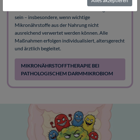
Alles akzeptieren
Darmerkrankungen kann ergänzend eine
orthomolekular-medizinische Behandlung sinnvoll
sein – insbesondere, wenn wichtige
Mikronährstoffe aus der Nahrung nicht
ausreichend verwertet werden können. Alle
Maßnahmen erfolgen individualisiert, altersgerecht
und ärztlich begleitet.
MIKRONÄHRSTOFFTHERAPIE BEI
PATHOLOGISCHEM DARMMIKROBIOM