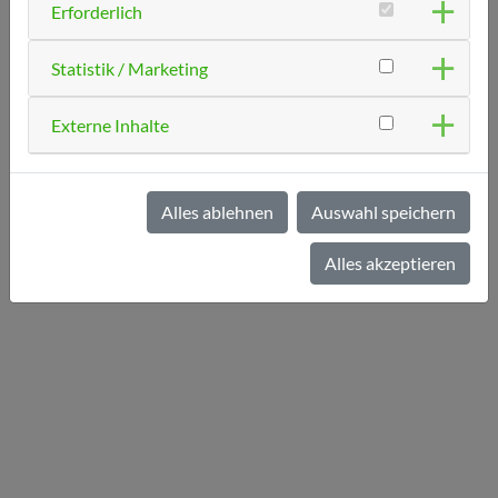
Erforderlich
alle Patienten und auch alle Mitarbeiter zu reduzieren
und tragen Sie bzw. Ihre Kinder (ab 5 Jahre) bei
Statistik / Marketing
Grippesymptomen während des gesamten Aufenthalts in
unserer Praxis eine Maske!
Externe Inhalte
Vielen Dank für Ihre Kooperation!
Alles ablehnen
Auswahl speichern
Alles akzeptieren
« zurück zur Übersicht