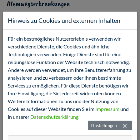
Atemwegserkrankungen
Hinweis zu Cookies und externen Inhalten
Bitte tragen Sie bei Grippesymptomen eine Maske!
Für ein bestmögliches Nutzererlebnis verwenden wir
verschiedene Dienste, die Cookies und ähnliche
Technologien verwenden. Einige Dienste sind für eine
reibungslose Funktion der Website technisch notwendig.
Andere werden verwendet, um Ihre Benutzererfahrung zu
analysieren und zu verbessern oder Ihnen bestimmte
Services zu ermöglichen. Für diese Dienste benötigen wir
Ihre Einwilligung, die Sie jederzeit widerrufen können.
Weitere Informationen zu uns und der Nutzung von
Keiner möchte sich beim Arzt zusätzlich anstecken! Wir
Cookies auf dieser Website finden Sie im
Impressum
und
tun alles uns Mögliche, dies zu verhindern. Wir haben
in unserer
Datenschutzerklärung
.
getrennte Wartezimmer für Kranke und Gesunde und
Einstellungen
beide Wartezimmer verfügen über Virenfilter.
Bitte tragen auch Sie dazu bei, das Ansteckungsrisiko für