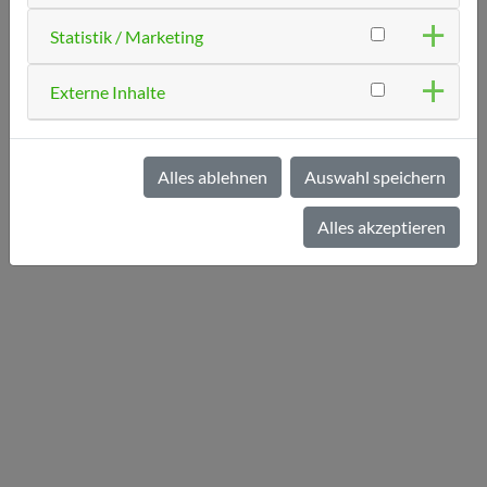
melden. Bitte beachten Sie auch unsere Impfsprechstunde
am Donnerstag Nachmittag oder Mittwoch Vormittag!
Statistik / Marketing
Ihr Praxisteam
Externe Inhalte
Alles ablehnen
Auswahl speichern
« zurück zur Übersicht
Alles akzeptieren