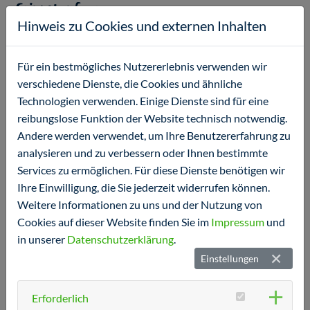
Grippeimpfung
Hinweis zu Cookies und externen Inhalten
Jetzt an die Grippeimpfung denken!
Für ein bestmögliches Nutzererlebnis verwenden wir
verschiedene Dienste, die Cookies und ähnliche
Technologien verwenden. Einige Dienste sind für eine
reibungslose Funktion der Website technisch notwendig.
Andere werden verwendet, um Ihre Benutzererfahrung zu
analysieren und zu verbessern oder Ihnen bestimmte
Services zu ermöglichen. Für diese Dienste benötigen wir
Ihre Einwilligung, die Sie jederzeit widerrufen können.
Weitere Informationen zu uns und der Nutzung von
Cookies auf dieser Website finden Sie im
Impressum
und
Liebe Patienten,
in unserer
Datenschutzerklärung
.
Einstellungen
der neue Influenza Impfstoff für die Saison 2025/2026 ist
jetzt verfügbar! Für einen Termin können Sie sich gerne per
App, Telefon oder über unser
Erforderlich
Kontaktformular
bei uns