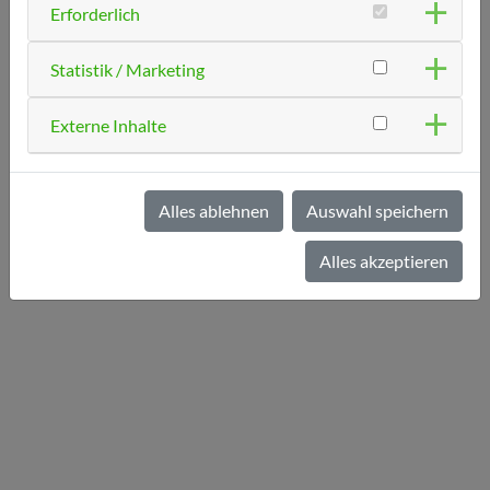
Erforderlich
Vollendung des 21. Lebensjahres behandeln.
Statistik / Marketing
Für privat versicherte Patienten und Selbstzahler besteht
grundsätzlich keine Altersbeschränkung!
Externe Inhalte
Alles ablehnen
Auswahl speichern
Alles akzeptieren
« zurück zur Übersicht