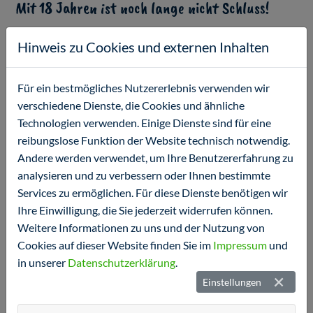
Mit 18 Jahren ist noch lange nicht Schluss!
Hinweis zu Cookies und externen Inhalten
Behandlung von gesetzlich Versicherten bis zur Vollendung
des 21. Lebensjahres
Für ein bestmögliches Nutzererlebnis verwenden wir
verschiedene Dienste, die Cookies und ähnliche
Technologien verwenden. Einige Dienste sind für eine
reibungslose Funktion der Website technisch notwendig.
Andere werden verwendet, um Ihre Benutzererfahrung zu
analysieren und zu verbessern oder Ihnen bestimmte
Services zu ermöglichen. Für diese Dienste benötigen wir
Ihre Einwilligung, die Sie jederzeit widerrufen können.
Weitere Informationen zu uns und der Nutzung von
Cookies auf dieser Website finden Sie im
Impressum
und
in unserer
Datenschutzerklärung
.
Liebe Patienten,
Einstellungen
ab 01. Oktober 2025 dürfen wir auch gesetzlich versicherte
Patienten über das 18. Lebensjahr hinaus bis zur