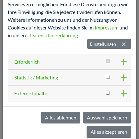
Services zu ermöglichen. Für diese Dienste benötigen wir
Ihre Einwilligung, die Sie jederzeit widerrufen können.
Weitere Informationen zu uns und der Nutzung von
Cookies auf dieser Website finden Sie im
Impressum
und
in unserer
Datenschutzerklärung
.
Liebe Patienten,
Einstellungen
Die STIKO (Ständige Impfkommission) hat die
Impfempfehlung für Meningokokken C erweitert: Für alle
Erforderlich
Jugendlichen
ab 12 Jahren
wird nun die erweiterte
Impfung gegen
Meningokokken der Typen A, C, W, und Y
Statistik / Marketing
empfohlen. Die Kosten der Impfung werden von den
Krankenkassen für die Altersgruppe 12-14 Jahre (und als
Externe Inhalte
Nachholimpfung bis zum Alter von 24 Jahren)
übernommen.
Die Impfempfehlung gegen Meningokokken Typ B bleibt
Alles ablehnen
Auswahl speichern
unverändert!
Alles akzeptieren
Bei Fragen melden Sie sich gerne im Chat oder telefonisch