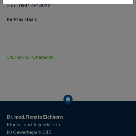
unter 0941 4613032
Ihr Praxisteam
« zurück zur Übersicht
Dr. med. Renate Eichhorn
Kinder- und Jugendärztin
Im Gewerbepark C15
Beim Laden der Karte werden externe Inhalte und Cookies